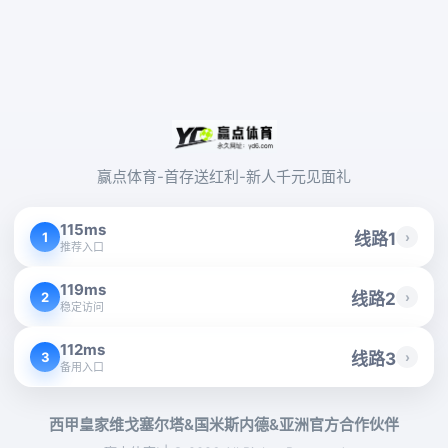
赢点体育-首存送红利-新人千元见面礼
115ms
线路1
›
1
推荐入口
119ms
线路2
›
2
稳定访问
112ms
线路3
›
3
备用入口
西甲皇家维戈塞尔塔&国米斯内德&亚洲官方合作伙伴